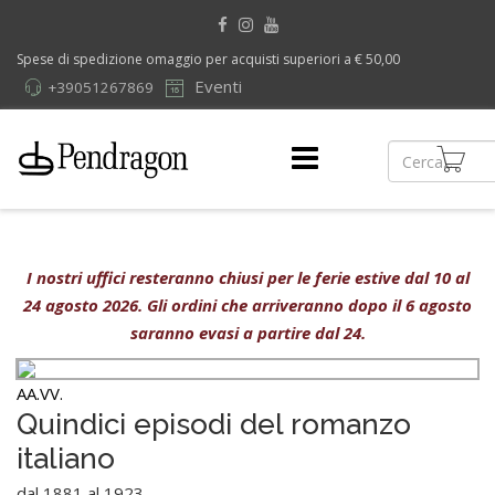
Spese di spedizione omaggio per acquisti superiori a € 50,00
Eventi
+39051267869
I nostri uffici resteranno chiusi per le ferie estive dal 10 al
24 agosto 2026. Gli ordini che arriveranno dopo il 6 agosto
saranno evasi a partire dal 24.
AA.VV.
Quindici episodi del romanzo
italiano
dal 1881 al 1923