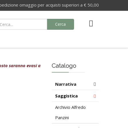
izione omaggio per acquisti superiori a € 50,00
Cerca
Catalogo
agosto saranno evasi a
Narrativa
Saggistica
Archivio Alfredo
Panzini