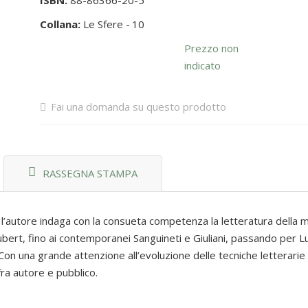
ISBN:
88-86366-20-5
Collana:
Le Sfere -
10
Prezzo non
indicato
Fai una domanda su questo prodotto
RASSEGNA STAMPA
i l’autore indaga con la consueta competenza la letteratura della m
laubert, fino ai contemporanei Sanguineti e Giuliani, passando per Lu
Con una grande attenzione all’evoluzione delle tecniche letterarie 
a autore e pubblico.