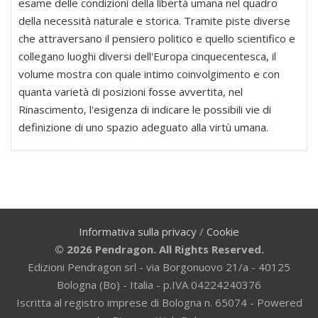
esame delle condizioni della libertà umana nel quadro
della necessità naturale e storica. Tramite piste diverse
che attraversano il pensiero politico e quello scientifico e
collegano luoghi diversi dell'Europa cinquecentesca, il
volume mostra con quale intimo coinvolgimento e con
quanta varietà di posizioni fosse avvertita, nel
Rinascimento, l'esigenza di indicare le possibili vie di
definizione di uno spazio adeguato alla virtù umana.
Informativa sulla privacy
/
Cookie
© 2026 Pendragon. All Rights Reserved.
Edizioni Pendragon srl - via Borgonuovo 21/a - 40125
Bologna (Bo) - Italia - p.IVA 04224240376
Iscritta al registro imprese di Bologna n. 65074 - Powered