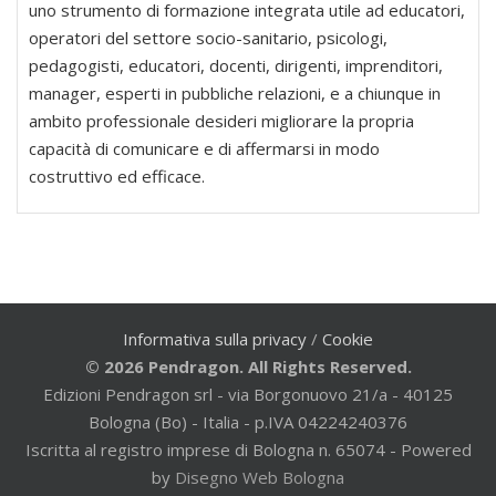
uno strumento di formazione integrata utile ad educatori,
operatori del settore socio-sanitario, psicologi,
pedagogisti, educatori, docenti, dirigenti, imprenditori,
manager, esperti in pubbliche relazioni, e a chiunque in
ambito professionale desideri migliorare la propria
capacità di comunicare e di affermarsi in modo
costruttivo ed efficace.
Informativa sulla privacy
/
Cookie
© 2026 Pendragon. All Rights Reserved.
Edizioni Pendragon srl - via Borgonuovo 21/a - 40125
Bologna (Bo) - Italia - p.IVA 04224240376
Iscritta al registro imprese di Bologna n. 65074 - Powered
by
Disegno Web Bologna