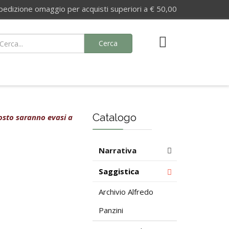
izione omaggio per acquisti superiori a € 50,00
Cerca
Catalogo
agosto saranno evasi a
Narrativa
Saggistica
Archivio Alfredo
Panzini