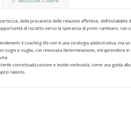
RASSEGNA STAMPA
certezza, della precarietà delle relazioni affettive, dell’instabilità 
 opportunità di riscatto verso la speranza di poter cambiare, con s
ntendimenti: il coaching life non è una strategia addestrativa, ma u
opri sogni e voglia, con rinnovata determinazione, intraprendere i
ita.
erile concettualizzazione e inutile verbosità, come una guida alla 
prio talento.