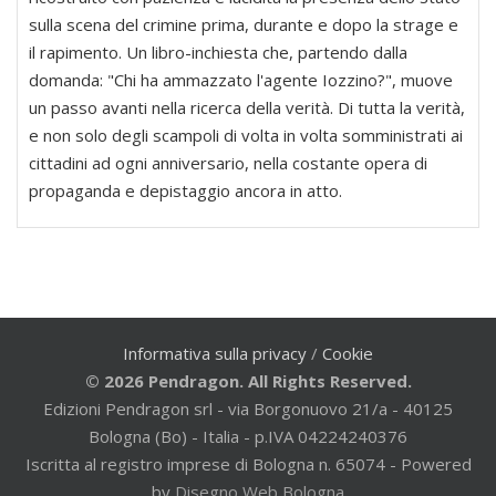
sulla scena del crimine prima, durante e dopo la strage e
il rapimento. Un libro-inchiesta che, partendo dalla
domanda: "Chi ha ammazzato l'agente Iozzino?", muove
un passo avanti nella ricerca della verità. Di tutta la verità,
e non solo degli scampoli di volta in volta somministrati ai
cittadini ad ogni anniversario, nella costante opera di
propaganda e depistaggio ancora in atto.
Informativa sulla privacy
/
Cookie
© 2026 Pendragon. All Rights Reserved.
Edizioni Pendragon srl - via Borgonuovo 21/a - 40125
Bologna (Bo) - Italia - p.IVA 04224240376
Iscritta al registro imprese di Bologna n. 65074 - Powered
by
Disegno Web Bologna