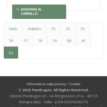
AGGIUNGI AL
CARRELLO
Inizio
Indietro
73
74
75
76
77
78
79
80
81
82
Informativa sulla privacy
/
Cookie
© 2026 Pendragon. All Rights Reserved.
Edizioni Pendragon srl - via Borgonuovo 21/a - 40125
Bologna (Bo) - Italia - p.IVA 04224240376