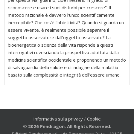
per questa via, guarirlo, cioè metterlo in grado di
riconoscere e usare i suoi disturbi per crescere”. Il
metodo razionale è davvero l’unico scientificamente
ineccepibile? Che cos’è l’obiettività? Quando si guarda un
essere vivente, è realmente possibile separare il
soggetto osservatore dall’oggetto osservato? La
bioenergetica o scienza della vita risponde a questi
interrogativi rovesciando la prospettiva adottata dalla
medicina scientifica occidentale e proponendo un metodo
di salvaguardia della salute e di indagine della malattia
basato sulla complessità e integrità dell’essere umano.
Informativa sulla privacy
/
Cookie
© 2026 Pendragon. All Rights Reserved.
Edizioni Pendragon srl - via Borgonuovo 21/a - 40125