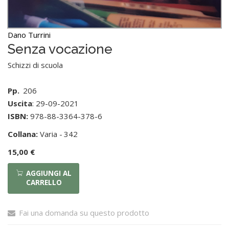
Dano Turrini
Senza vocazione
Schizzi di scuola
Pp.
206
Uscita
: 29-09-2021
ISBN:
978-88-3364-378-6
Collana:
Varia -
342
15,00 €
AGGIUNGI AL
CARRELLO
Fai una domanda su questo prodotto