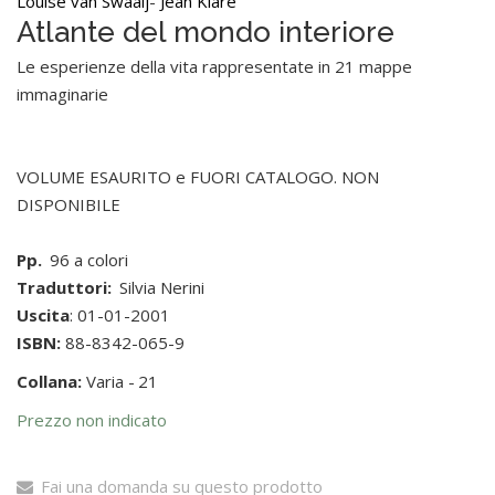
Louise van Swaaij
-
Jean Klare
Atlante del mondo interiore
Le esperienze della vita rappresentate in 21 mappe
immaginarie
VOLUME ESAURITO e FUORI CATALOGO. NON
DISPONIBILE
Pp.
96 a colori
Traduttori:
Silvia Nerini
Uscita
: 01-01-2001
ISBN:
88-8342-065-9
Collana:
Varia -
21
Prezzo non indicato
Fai una domanda su questo prodotto