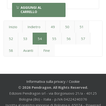
AGGIUNGI AL
CARRELLO
Inizio
Indietro
49
50
51
52
53
54
55
56
57
58
Avanti
Fine
Informativa sulla privacy
/
Cookie
© 2026 Pendragon. All Rights Reserved.
Edizioni Pendragon srl - via Borgonuovo 21/a - 40125
Bologna (Bo) - Italia - p.IVA 04224240376
Iscritta al registro imprese di Bologna n. 65074 - Powered