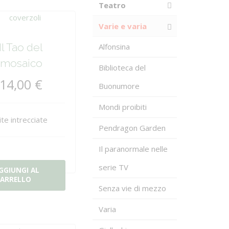
Teatro
Varie e varia
Il Tao del
Alfonsina
mosaico
Biblioteca del
14,00 €
Buonumore
Mondi proibiti
ite intrecciate
Pendragon Garden
Il paranormale nelle
serie TV
GGIUNGI AL
ARRELLO
Senza vie di mezzo
Varia