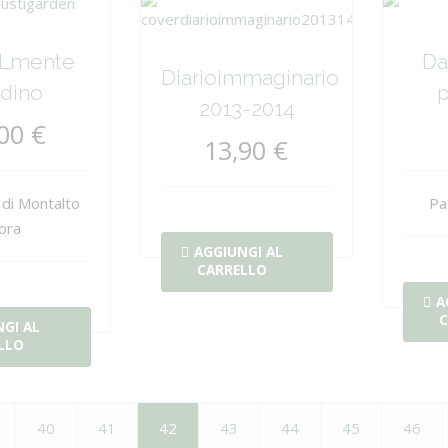
aLmente
Da
Diarioimmaginario
rdino
p
2013-2014
00 €
13,90 €
e di Montalto
Pa
ora
AGGIUNGI AL
CARRELLO
A
C
GI AL
LLO
40
41
42
43
44
45
46