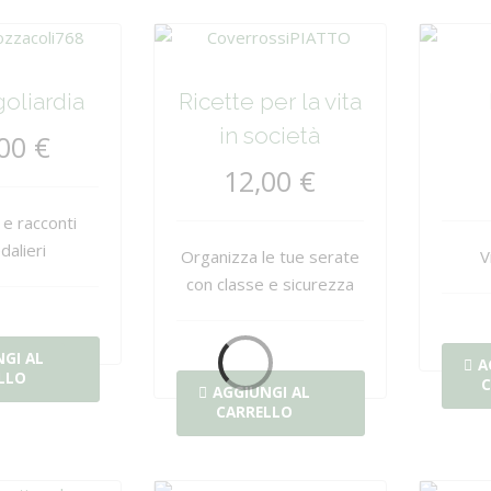
oliardia
Ricette per la vita
in società
00 €
12,00 €
 e racconti
dalieri
Organizza le tue serate
V
con classe e sicurezza
GI AL
A
LLO
C
AGGIUNGI AL
CARRELLO