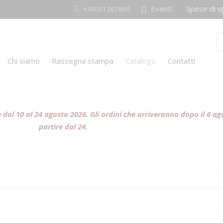
Eventi
Spese di sped
+39051267869
Chi siamo
Rassegna stampa
Catalogo
Contatti
ive dal 10 al 24 agosto 2026. Gli ordini che arriveranno dopo il 6 
partire dal 24.