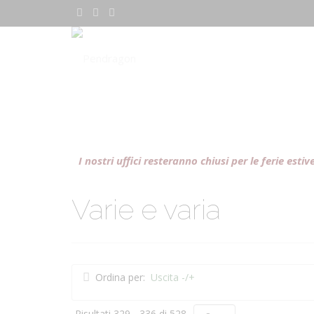
I nostri uffici resteranno chiusi per le ferie est
Varie e varia
Ordina per:
Uscita -/+
Risultati 329 - 336 di 528