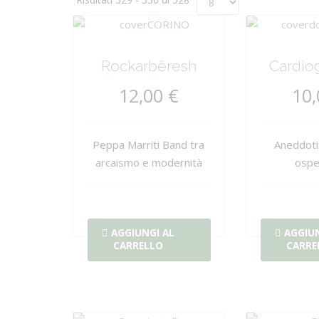
Rockarbëresh
Cardiog
12,00 €
10,
Peppa Marriti Band tra
Aneddoti
arcaismo e modernità
ospe
AGGIUNGI AL
AGGIUN
CARRELLO
CARRE