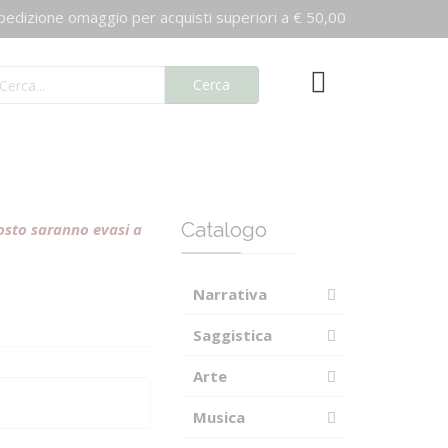
izione omaggio per acquisti superiori a € 50,00
Cerca
Catalogo
agosto saranno evasi a
Narrativa
Saggistica
Arte
Musica