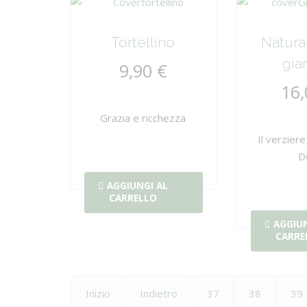
Tortellino
Natur
gia
9,90 €
16,
Grazia e ricchezza
Il verzier
D
AGGIUNGI AL
CARRELLO
AGGIUN
CARRE
Inizio
Indietro
37
38
39