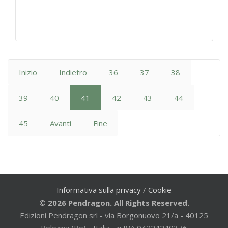
Inizio
Indietro
36
37
38
39
40
41
42
43
44
45
Avanti
Fine
Informativa sulla privacy
/
Cookie
© 2026 Pendragon. All Rights Reserved.
Edizioni Pendragon srl - via Borgonuovo 21/a - 40125
Bologna (Bo) - Italia - p.IVA 04224240376