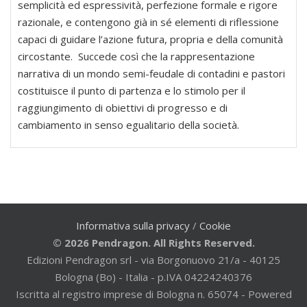
semplicità ed espressività, perfezione formale e rigore
razionale, e contengono già in sé elementi di riflessione
capaci di guidare l’azione futura, propria e della comunità
circostante. Succede così che la rappresentazione
narrativa di un mondo semi-feudale di contadini e pastori
costituisce il punto di partenza e lo stimolo per il
raggiungimento di obiettivi di progresso e di
cambiamento in senso egualitario della società.
Informativa sulla privacy
/
Cookie
© 2026 Pendragon. All Rights Reserved.
Edizioni Pendragon srl - via Borgonuovo 21/a - 40125
Bologna (Bo) - Italia - p.IVA 04224240376
Iscritta al registro imprese di Bologna n. 65074 - Powered