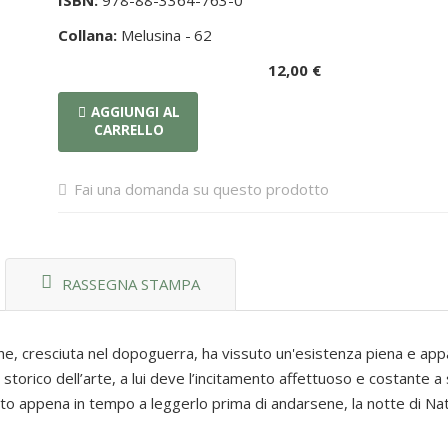
ISBN:
978-88-3364-763-0
Collana:
Melusina -
62
12,00 €
AGGIUNGI AL
CARRELLO
Fai una domanda su questo prodotto
RASSEGNA STAMPA
 che, cresciuta nel dopoguerra, ha vissuto un'esistenza piena e ap
, storico dell’arte, a lui deve l’incitamento affettuoso e costante 
fatto appena in tempo a leggerlo prima di andarsene, la notte di Na