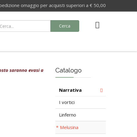
izione omaggio per acquisti superiori a € 50,00
Cerca
Catalogo
agosto saranno evasi a
Narrativa
I vortici
Linferno
Melusina