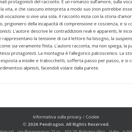
tunati protagonisti del racconto. È un romanzo sull’amore, sulla vo
a vita, e che ciascuno interpreta a modo suo (non potrebbe esser
i vocazione si vive una sola. Il racconto inizia con la storia d’am
, prigioniero della incapacità di comprensione e coscienza, e si co
onisti. L’autore descrive le contraddizioni reali e apparenti, le inc
 rappresentano la tensione di cui il lettore ha bisogno, la suspens
 come sia veramente finita. L’autore racconta, ma non spiega, la 
stessi protagonisti. La montagna è l’allegorico palcoscenico. La st
esposta a insidie e trabocchetti, sofferta passo per passo, e si 
rdimentosi alpinisti, facendoli volare dalla parete.
Informativa sulla privacy
/
Cookie
© 2026 Pendragon. All Rights Reserved.
gon srl - via Borgonuovo 21/a - 40125 Bologna (Bo) - Italia - p