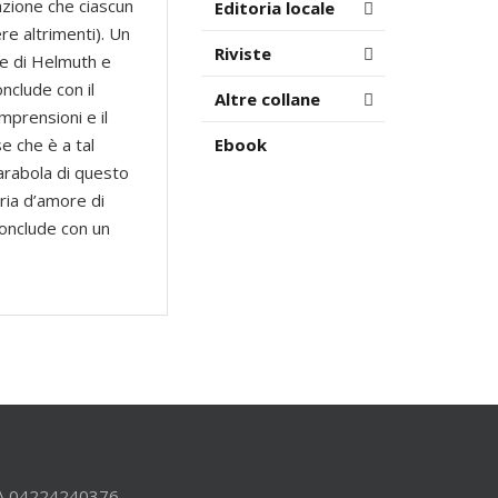
cazione che ciascun
Editoria locale
e altrimenti). Un
Riviste
ore di Helmuth e
nclude con il
Altre collane
omprensioni e il
e che è a tal
Ebook
parabola di questo
oria d’amore di
conclude con un
.IVA 04224240376