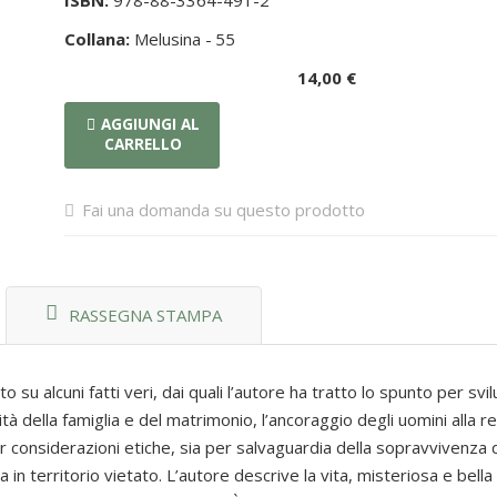
ISBN:
978-88-3364-491-2
Collana:
Melusina -
55
14,00 €
AGGIUNGI AL
CARRELLO
Fai una domanda su questo prodotto
RASSEGNA STAMPA
su alcuni fatti veri, dai quali l’autore ha tratto lo spunto per sv
tà della famiglia e del matrimonio, l’ancoraggio degli uomini alla rel
 considerazioni etiche, sia per salvaguardia della sopravvivenza 
in territorio vietato. L’autore descrive la vita, misteriosa e bell