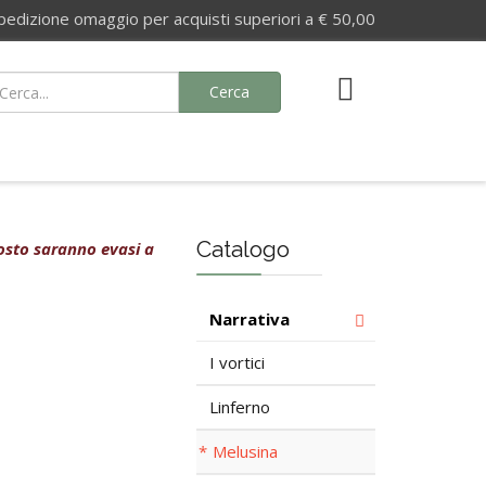
izione omaggio per acquisti superiori a € 50,00
Cerca
Catalogo
agosto saranno evasi a
Narrativa
I vortici
Linferno
Melusina