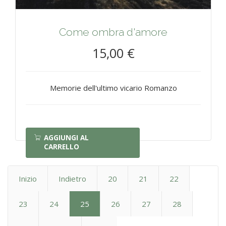
Come ombra d'amore
15,00 €
Memorie dell'ultimo vicario Romanzo
AGGIUNGI AL
CARRELLO
Inizio
Indietro
20
21
22
23
24
25
26
27
28