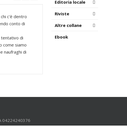
Editoria locale
Riviste
 chi c'è dentro
endo conto di
Altre collane
Ebook
 tentativo di
ano come siamo
e naufraghi di
.IVA 04224240376