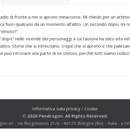
madio di fronte a me si aprono minacciose. Mi chiedo per un attimo
ca fuori qualcuno da un momento all'altro. Un secondo dopo, mi r
rremoto?"
opo" nelle vicende dei personaggi a cui l'autore ha dato vita nel
tico. Storie che si intrecciano, crepe che si aprono e che pales
oi può ritrovare una parte di se stesso, perché tutti siamo reduci 
Informativa sulla privacy
/
Cookie
© 2026 Pendragon. All Rights Reserved.
gon srl - via Borgonuovo 21/a - 40125 Bologna (Bo) - Italia - p