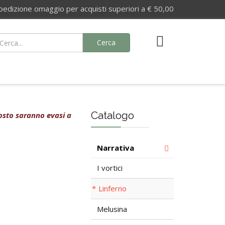
izione omaggio per acquisti superiori a € 50,00
Cerca
Catalogo
agosto saranno evasi a
Narrativa
I vortici
Linferno
Melusina