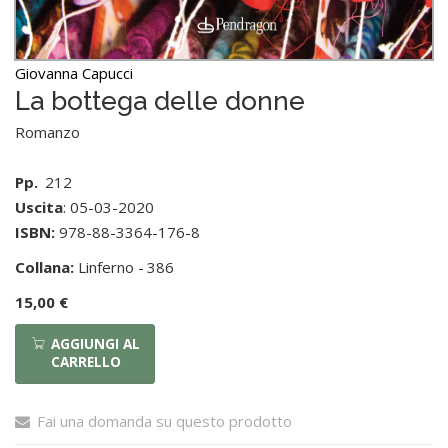
Giovanna Capucci
La bottega delle donne
Romanzo
Pp.
212
Uscita
: 05-03-2020
ISBN:
978-88-3364-176-8
Collana:
Linferno -
386
15,00 €
AGGIUNGI AL
CARRELLO
Fai una domanda su questo prodotto