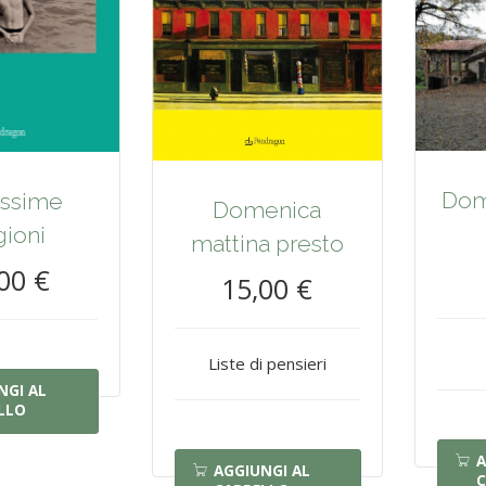
Dom
issime
Domenica
gioni
mattina presto
00 €
15,00 €
Liste di pensieri
NGI AL
LLO
A
AGGIUNGI AL
C