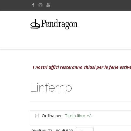
I nostri uffici resteranno chiusi per le ferie est
Linferno
Ordina per:
Titolo libro +/-
Risultati 73 - 80 di 539