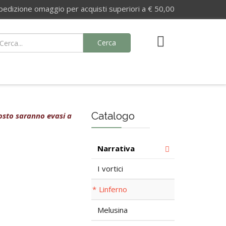
izione omaggio per acquisti superiori a € 50,00
Cerca
Catalogo
agosto saranno evasi a
Narrativa
I vortici
Linferno
Melusina