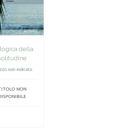
logica della
solitudine
zzo non indicato
TITOLO NON
DISPONIBILE