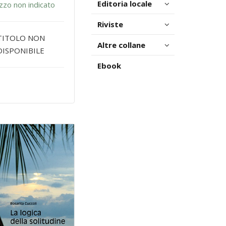
Editoria locale
zzo non indicato
Riviste
TITOLO NON
Altre collane
DISPONIBILE
Ebook