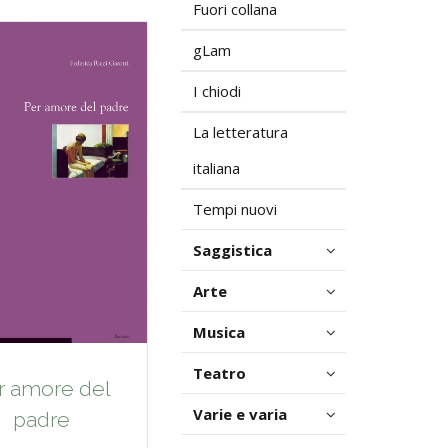
Fuori collana
gLam
I chiodi
La letteratura
italiana
Tempi nuovi
Saggistica
Arte
Musica
Teatro
r amore del
Varie e varia
padre