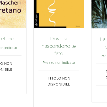
retano
Dove si
La 
nascondono le
on indicato
fate
Pre
Prezzo non indicato
LO NON
NIBILE
TITOLO NON
DISPONIBILE