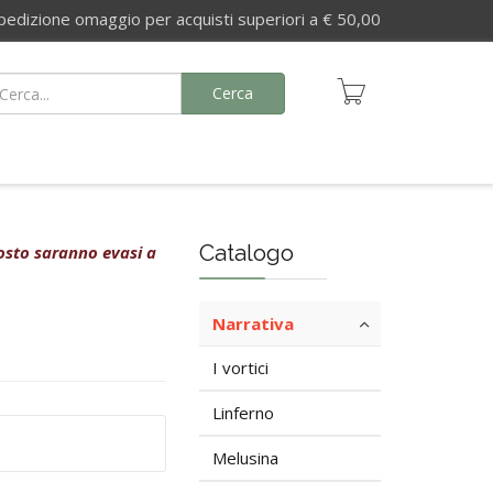
izione omaggio per acquisti superiori a € 50,00
Cerca
Catalogo
agosto saranno evasi a
Narrativa
I vortici
Linferno
Melusina