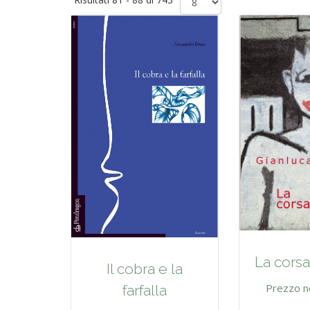
La corsa
Il cobra e la
Prezzo n
farfalla