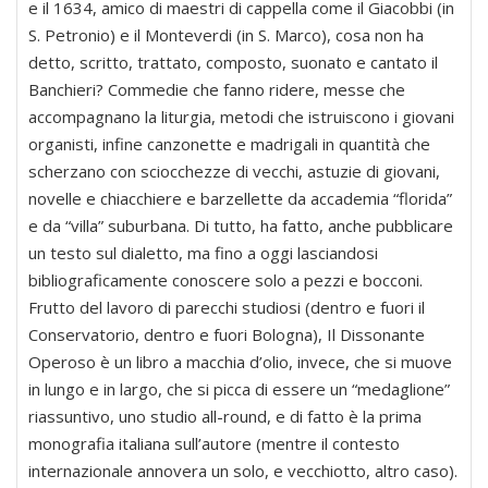
e il 1634, amico di maestri di cappella come il Giacobbi (in
S. Petronio) e il Monteverdi (in S. Marco), cosa non ha
detto, scritto, trattato, composto, suonato e cantato il
Banchieri? Commedie che fanno ridere, messe che
accompagnano la liturgia, metodi che istruiscono i giovani
organisti, infine canzonette e madrigali in quantità che
scherzano con sciocchezze di vecchi, astuzie di giovani,
novelle e chiacchiere e barzellette da accademia “florida”
e da “villa” suburbana. Di tutto, ha fatto, anche pubblicare
un testo sul dialetto, ma fino a oggi lasciandosi
bibliograficamente conoscere solo a pezzi e bocconi.
Frutto del lavoro di parecchi studiosi (dentro e fuori il
Conservatorio, dentro e fuori Bologna), Il Dissonante
Operoso è un libro a macchia d’olio, invece, che si muove
in lungo e in largo, che si picca di essere un “medaglione”
riassuntivo, uno studio all-round, e di fatto è la prima
monografia italiana sull’autore (mentre il contesto
internazionale annovera un solo, e vecchiotto, altro caso).