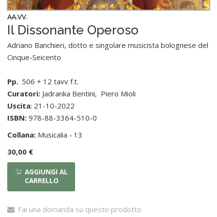
AA.VV.
Il Dissonante Operoso
Adriano Banchieri, dotto e singolare musicista bolognese del
Cinque-Seicento
Pp.
506 + 12 tavv f.t.
Curatori:
Jadranka Bentini
,
Piero Mioli
Uscita
: 21-10-2022
ISBN:
978-88-3364-510-0
Collana:
Musicalia -
13
30,00 €
AGGIUNGI AL
CARRELLO
Fai una domanda su questo prodotto