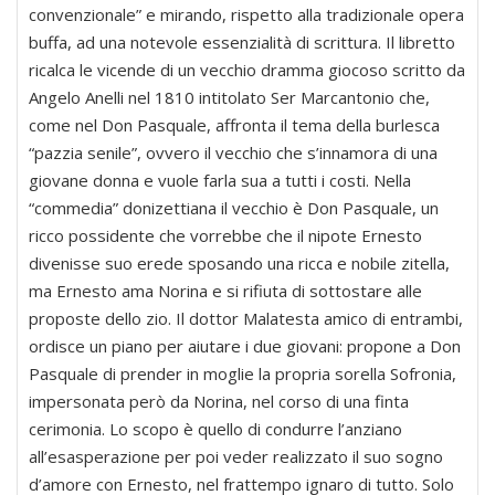
convenzionale” e mirando, rispetto alla tradizionale opera
buffa, ad una notevole essenzialità di scrittura. Il libretto
ricalca le vicende di un vecchio dramma giocoso scritto da
Angelo Anelli nel 1810 intitolato Ser Marcantonio che,
come nel Don Pasquale, affronta il tema della burlesca
“pazzia senile”, ovvero il vecchio che s’innamora di una
giovane donna e vuole farla sua a tutti i costi. Nella
“commedia” donizettiana il vecchio è Don Pasquale, un
ricco possidente che vorrebbe che il nipote Ernesto
divenisse suo erede sposando una ricca e nobile zitella,
ma Ernesto ama Norina e si rifiuta di sottostare alle
proposte dello zio. Il dottor Malatesta amico di entrambi,
ordisce un piano per aiutare i due giovani: propone a Don
Pasquale di prender in moglie la propria sorella Sofronia,
impersonata però da Norina, nel corso di una finta
cerimonia. Lo scopo è quello di condurre l’anziano
all’esasperazione per poi veder realizzato il suo sogno
d’amore con Ernesto, nel frattempo ignaro di tutto. Solo