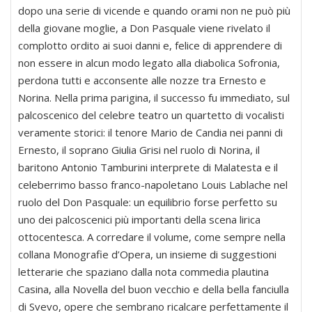
dopo una serie di vicende e quando orami non ne può più
della giovane moglie, a Don Pasquale viene rivelato il
complotto ordito ai suoi danni e, felice di apprendere di
non essere in alcun modo legato alla diabolica Sofronia,
perdona tutti e acconsente alle nozze tra Ernesto e
Norina. Nella prima parigina, il successo fu immediato, sul
palcoscenico del celebre teatro un quartetto di vocalisti
veramente storici: il tenore Mario de Candia nei panni di
Ernesto, il soprano Giulia Grisi nel ruolo di Norina, il
baritono Antonio Tamburini interprete di Malatesta e il
celeberrimo basso franco-napoletano Louis Lablache nel
ruolo del Don Pasquale: un equilibrio forse perfetto su
uno dei palcoscenici più importanti della scena lirica
ottocentesca. A corredare il volume, come sempre nella
collana Monografie d’Opera, un insieme di suggestioni
letterarie che spaziano dalla nota commedia plautina
Casina, alla Novella del buon vecchio e della bella fanciulla
di Svevo, opere che sembrano ricalcare perfettamente il