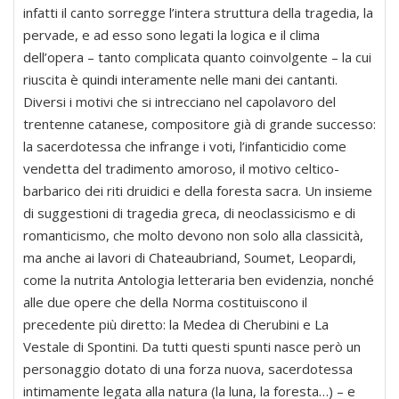
infatti il canto sorregge l’intera struttura della tragedia, la
pervade, e ad esso sono legati la logica e il clima
dell’opera – tanto complicata quanto coinvolgente – la cui
riuscita è quindi interamente nelle mani dei cantanti.
Diversi i motivi che si intrecciano nel capolavoro del
trentenne catanese, compositore già di grande successo:
la sacerdotessa che infrange i voti, l’infanticidio come
vendetta del tradimento amoroso, il motivo celtico-
barbarico dei riti druidici e della foresta sacra. Un insieme
di suggestioni di tragedia greca, di neoclassicismo e di
romanticismo, che molto devono non solo alla classicità,
ma anche ai lavori di Chateaubriand, Soumet, Leopardi,
come la nutrita Antologia letteraria ben evidenzia, nonché
alle due opere che della Norma costituiscono il
precedente più diretto: la Medea di Cherubini e La
Vestale di Spontini. Da tutti questi spunti nasce però un
personaggio dotato di una forza nuova, sacerdotessa
intimamente legata alla natura (la luna, la foresta…) – e