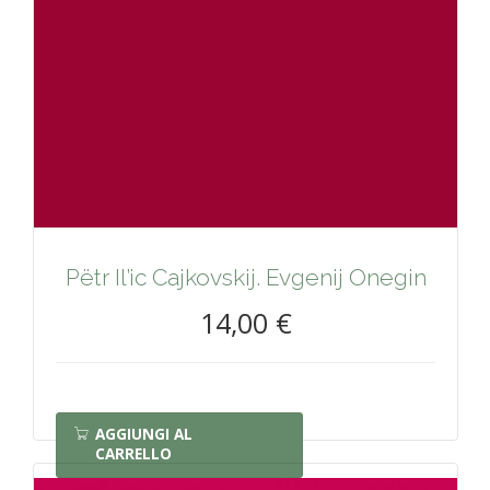
Pëtr Il’ic Cajkovskij. Evgenij Onegin
14,00 €
AGGIUNGI AL
CARRELLO