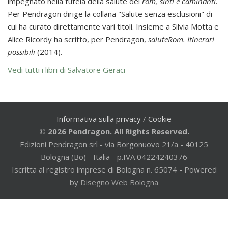
impegnato nella tutela della salute dei
rom, sinti e caminanti
.
Per Pendragon dirige la collana "Salute senza esclusioni" di
cui ha curato direttamente vari titoli. Insieme a Silvia Motta e
Alice Ricordy ha scritto, per Pendragon,
saluteRom. Itinerari
possibili
(2014).
Vedi tutti i libri di Salvatore Geraci
Informativa sulla privacy
/
Cookie
© 2026 Pendragon. All Rights Reserved.
Edizioni Pendragon srl - via Borgonuovo 21/a - 40125
Bologna (Bo) - Italia - p.IVA 04224240376
Iscritta al registro imprese di Bologna n. 65074 - Powered
by
Disegno Web Bologna