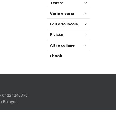
Teatro
Varie e varia
Editoria locale
Riviste
Altre collane
Ebook
.IVA 04224240376
b Bologna