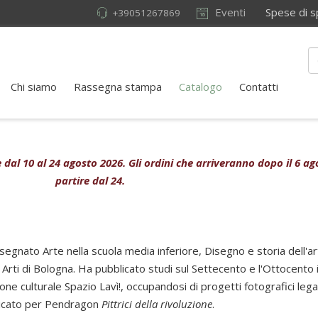
Eventi
Spese di sped
+39051267869
Chi siamo
Rassegna stampa
Catalogo
Contatti
ive dal 10 al 24 agosto 2026. Gli ordini che arriveranno dopo il 6 
partire dal 24.
egnato Arte nella scuola media inferiore, Disegno e storia dell'arte
le Arti di Bologna. Ha pubblicato studi sul Settecento e l'Ottocent
zione culturale Spazio Lavì!, occupandosi di progetti fotografici leg
blicato per Pendragon
Pittrici della rivoluzione
.