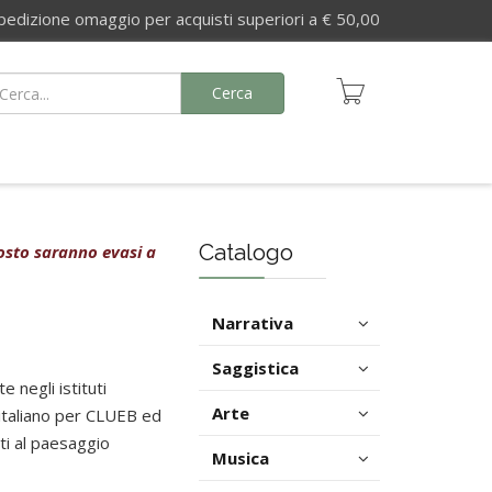
izione omaggio per acquisti superiori a € 50,00
Cerca
Catalogo
agosto saranno evasi a
Narrativa
Saggistica
 negli istituti
Arte
o italiano per CLUEB ed
ati al paesaggio
Musica