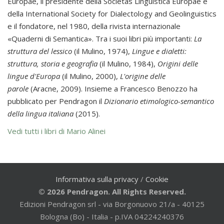
Europae, il presidente della Societas Linguistica Europae e
della International Society for Dialectology and Geolinguistics
e il fondatore, nel 1980, della rivista internazionale
«Quaderni di Semantica». Tra i suoi libri più importanti:
La
struttura del lessico
(il Mulino, 1974),
Lingue e dialetti:
struttura, storia e geografia
(il Mulino, 1984),
Origini delle
lingue d'Europa
(il Mulino, 2000),
L'origine delle
parole
(Aracne, 2009). Insieme a Francesco Benozzo ha
pubblicato per Pendragon il
Dizionario etimologico-semantico
della lingua italiana
(2015).
Vedi tutti i libri di Mario Alinei
Informativa sulla privacy
/
Cookie
© 2026 Pendragon. All Rights Reserved.
Edizioni Pendragon srl - via Borgonuovo 21/a - 40125
Bologna (Bo) - Italia - p.IVA 04224240376