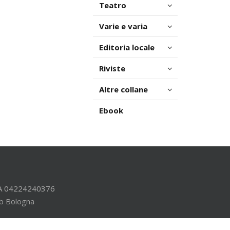
Teatro
Varie e varia
Editoria locale
Riviste
Altre collane
Ebook
.IVA 04224240376
b Bologna