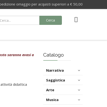
izione omaggio per acquisti superiori a € 50,00
Cerca
Catalogo
agosto saranno evasi a
Narrativa
Saggistica
ttività didattica
Arte
Musica