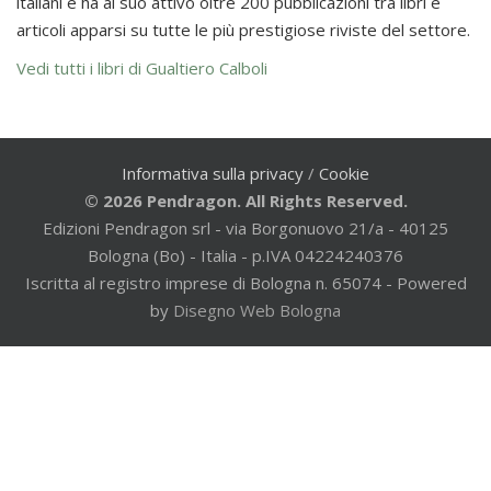
italiani e ha al suo attivo oltre 200 pubblicazioni tra libri e
articoli apparsi su tutte le più prestigiose riviste del settore.
Vedi tutti i libri di Gualtiero Calboli
Informativa sulla privacy
/
Cookie
© 2026 Pendragon. All Rights Reserved.
Edizioni Pendragon srl - via Borgonuovo 21/a - 40125
Bologna (Bo) - Italia - p.IVA 04224240376
Iscritta al registro imprese di Bologna n. 65074 - Powered
by
Disegno Web Bologna