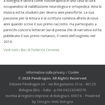
a Bologna e lavora come fisioterapista in una casa di cura
occupandosi di riabilitazione neurologica e ortopedica. Ama la
musica ed ha studiato per diversi anni pianoforte. La sua
passione per la lettura e la scrittura comincia all'età di nove
anni quando scrive il suo primo racconto. Ha partecipato a
parecchi concorsi letterari sia di poesia che di narrativa ed ha
pubblicato il suo primo romanzo,
Il canto dell'usignolo
, nel
2010.
Vedi tutti i libri di Federica Cevenini
Informativa sulla privacy
/
Cookie
© 2026 Pendragon. All Rights Reserved.
Edizioni Pendragon srl - via Borgonuovo 21/a - 40125
Bologna (Bo) - Italia - p.IVA 04224240376
Iscritta al registro imprese di Bologna n. 65074 - Powered
by
Disegno Web Bologna