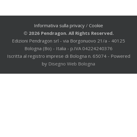
Informativa sulla privacy
/
Cookie
© 2026 Pendragon. All Rights Reserved.
Edizioni Pendragon srl - via Borgonuovo 21/a - 40125
Bologna (Bo) - Italia - p.IVA 04224240376
Iscritta al registro imprese di Bologna n. 65074 - Powered
by
Disegno Web Bologna