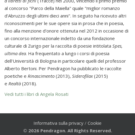
a libretti di fichi
(Tracce) nel 2000, vincendo il primo premio
al concorso "Parco della Maiella" quale "miglior romanzo
d'Abruzzo degli ultimi dieci anni". In seguito ha ricevuto altri
riconoscimenti per le sue opere sia in prosa che in poesia,
fino alla menzione d'onore ottenuta nel 2012 in occasione di
un concorso internazionale indetto da una fondazione
culturale di Zurigo per la raccolta di poesie intitolata
Spes,
ultima dea
. Ha frequentato a lungo i corsi di poesia
dell'Università di Bologna in particolare quelli del professor
Alberto Bertoni. Per Pendragon ha pubblicato le raccolte
poetiche e
Rinascimento
(2013),
Siderofilax
(2015)
e
Realtà
(2018).
Vedi tutti i libri di Angela Rosati
Informativa sulla privacy
/
Cookie
© 2026 Pendragon. All Rights Reserved.