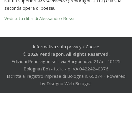
istituti superiori.
Arresa assenza
(Pendragon 2012) è la sua
seconda opera di poesia.
Vedi tutti i libri di Alessandro Rossi
Informativa sulla privacy
/
Cookie
© 2026 Pendragon. All Rights Reserved.
Edizioni Pendragon srl - via Borgonuovo 21/a - 40125
Bologna (Bo) - Italia - p.IVA 04224240376
Iscritta al registro imprese di Bologna n. 65074 - Powered
by
Disegno Web Bologna