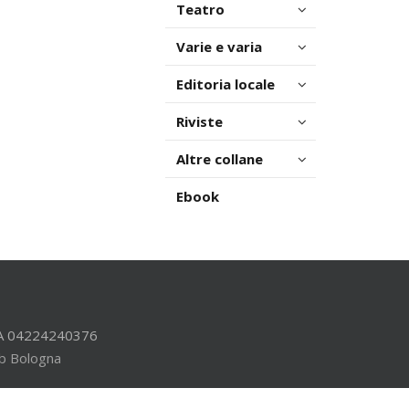
Teatro
Varie e varia
Editoria locale
Riviste
Altre collane
Ebook
.IVA 04224240376
b Bologna