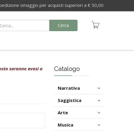
izione omaggio per acquisti superiori a € 50,00
Cerca
Catalogo
agosto saranno evasi a
Narrativa
Saggistica
Arte
Musica