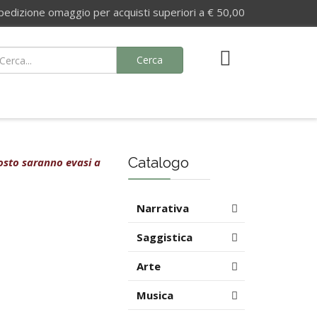
izione omaggio per acquisti superiori a € 50,00
Cerca
Catalogo
agosto saranno evasi a
Narrativa
Saggistica
Arte
Musica