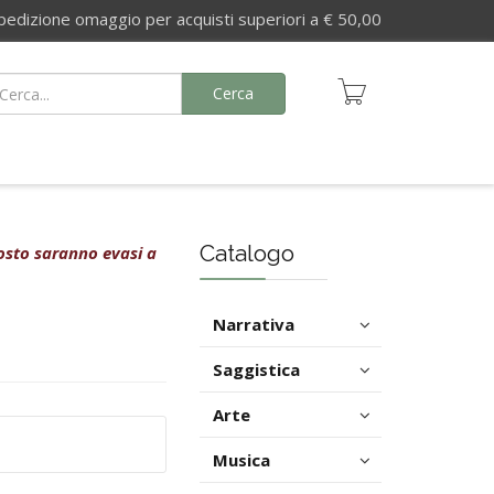
izione omaggio per acquisti superiori a € 50,00
Cerca
Catalogo
agosto saranno evasi a
Narrativa
Saggistica
Arte
Musica