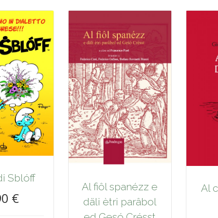
di Sblóff
Al fiôl spanézz e
Al 
90 €
däli ètri parâbol
ed Gesó Crésst