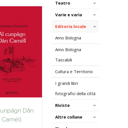
Teatro
Varie e varia
Editoria locale
Amo Bologna
Amo Bologna
Tascabili
Cultura e Territorio
I grandi libri
fotografici della città
Riviste
cunpâgn Dån
Altre collane
Caméll