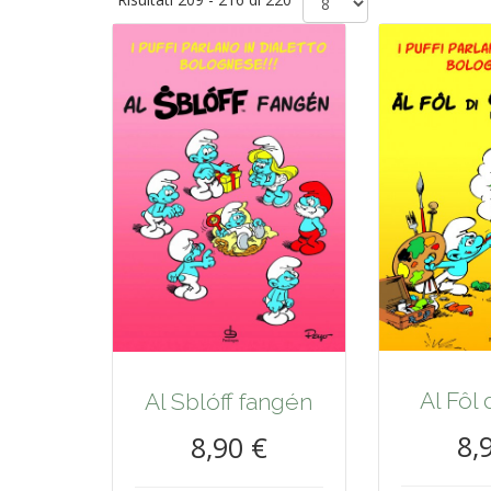
Al Fôl 
Al Sblóff fangén
8,
8,90 €