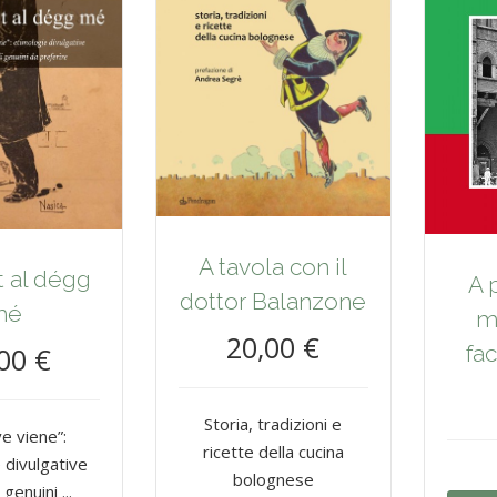
A tavola con il
t al dégg
A 
dottor Balanzone
mé
m
20,00 €
fac
00 €
Storia, tradizioni e
e viene”:
ricette della cucina
 divulgative
bolognese
genuini ...