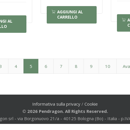
AGGIUNGI AL
CARRELLO
A
NGI AL
C
LLO
3
4
5
6
7
8
9
10
Ava
Informativa sulla privacy
/
Cookie
© 2026 Pendragon. All Rights Reserved.
gon srl - via Borgonuovo 21/a - 40125 Bologna (Bo) - Italia - p
al registro imprese di Bologna n. 65074 - Powered by
Disegno We