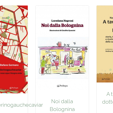
A 
Noi dalla
dott
erinogauchecaviar
Bolognina