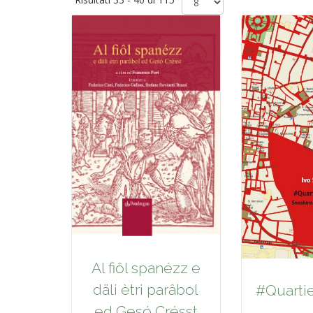
Al fiôl spanézz e
däli ètri parâbol
#Quarti
ed Gesó Crésst