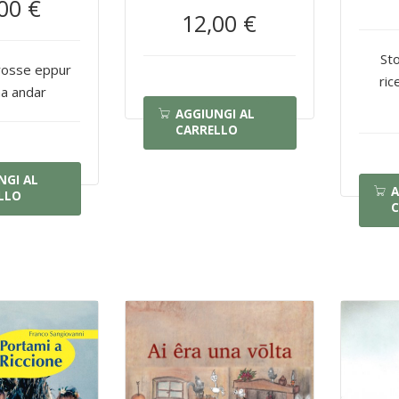
00 €
12,00 €
Sto
rosse eppur
ric
a andar
AGGIUNGI AL
CARRELLO
NGI AL
A
LLO
C