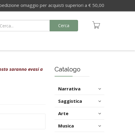
izione omaggio per acquisti superiori a € 50,00
Cerca
Catalogo
agosto saranno evasi a
Narrativa
Saggistica
Arte
Musica