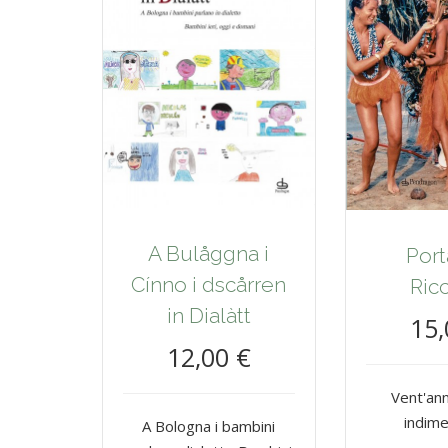
A Bulåggna i
Port
Cínno i dscårren
Ric
in Dialàtt
15,
12,00 €
Vent'ann
indime
A Bologna i bambini