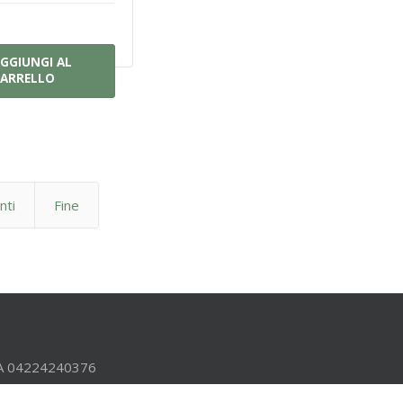
GGIUNGI AL
ARRELLO
nti
Fine
.IVA 04224240376
b Bologna