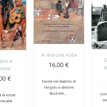
Ai êra una vòlta
S
ami a
16,00 €
b
cione
00 €
Favole nel dialetto di
Vergato e dintorni
illustrate, ...
Com
i di estati
se
nticabili