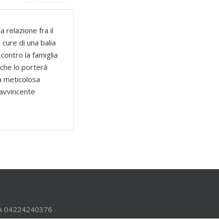
 relazione fra il
cure di una balia
contro la famiglia
 che lo porterà
a meticolosa
 avvincente
.IVA 04224240376