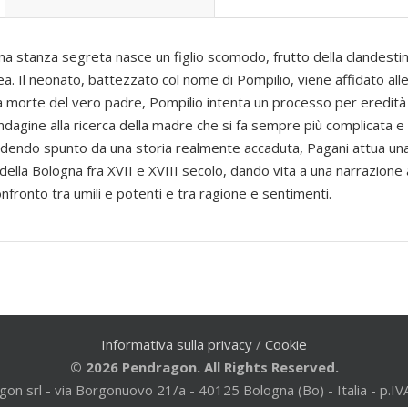
a stanza segreta nasce un figlio scomodo, frutto della clandestina
. Il neonato, battezzato col nome di Pompilio, viene affidato alle 
Alla morte del vero padre, Pompilio intenta un processo per eredità 
indagine alla ricerca della madre che si fa sempre più complicata e
rendendo spunto da una storia realmente accaduta, Pagani attua un
 della Bologna fra XVII e XVIII secolo, dando vita a una narrazione
confronto tra umili e potenti e tra ragione e sentimenti.
Informativa sulla privacy
/
Cookie
© 2026 Pendragon. All Rights Reserved.
gon srl - via Borgonuovo 21/a - 40125 Bologna (Bo) - Italia - p