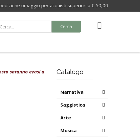
izione omaggio per acquisti superiori a € 50,00
Cerca
Catalogo
agosto saranno evasi a
Narrativa
Saggistica
Arte
Musica