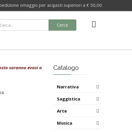
izione omaggio per acquisti superiori a € 50,00
Cerca
Catalogo
agosto saranno evasi a
Narrativa
04
Saggistica
Arte
Musica