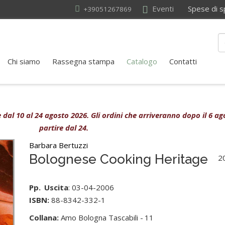
Eventi
Spese di sped
+39051267869
Chi siamo
Rassegna stampa
Catalogo
Contatti
ive dal 10 al 24 agosto 2026. Gli ordini che arriveranno dopo il 6 
partire dal 24.
Barbara Bertuzzi
Bolognese Cooking Heritage
2
Pp.
Uscita
: 03-04-2006
ISBN:
88-8342-332-1
Collana:
Amo Bologna Tascabili -
11