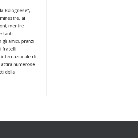
ola Bolognese”,
 minestre, ai
zioni, mentre
e tanti
gli amici, pranzi
fratelli
 internazionale di
no attira numerose
ti della