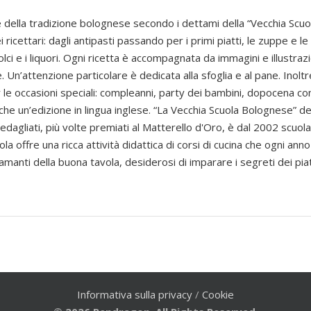
tte della tradizione bolognese secondo i dettami della “Vecchia Scu
ricettari: dagli antipasti passando per i primi piatti, le zuppe e le
dolci e i liquori. Ogni ricetta è accompagnata da immagini e illustra
. Un’attenzione particolare è dedicata alla sfoglia e al pane. Inoltr
 occasioni speciali: compleanni, party dei bambini, dopocena con 
e un’edizione in lingua inglese. “La Vecchia Scuola Bolognese” dei 
edagliati, più volte premiati al Matterello d'Oro, è dal 2002 scuola
la offre una ricca attività didattica di corsi di cucina che ogni an
i amanti della buona tavola, desiderosi di imparare i segreti dei piat
Informativa sulla privacy
/
Cookie