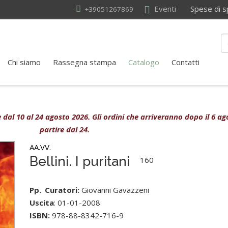
Eventi
Spese di sped
+39051267869
Chi siamo
Rassegna stampa
Catalogo
Contatti
ive dal 10 al 24 agosto 2026. Gli ordini che arriveranno dopo il 6 
partire dal 24.
AA.VV.
Bellini. I puritani
160
Pp.
Curatori:
Giovanni Gavazzeni
Uscita
: 01-01-2008
ISBN:
978-88-8342-716-9