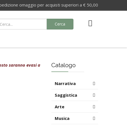
izione omaggio per acquisti superiori a € 50,00
Cerca
Catalogo
agosto saranno evasi a
Narrativa
Saggistica
Arte
Musica