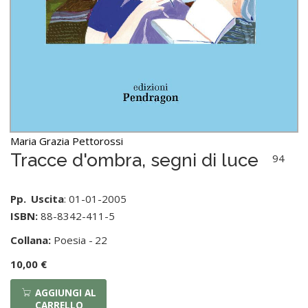
Maria Grazia Pettorossi
Tracce d'ombra, segni di luce
94
Pp.
Uscita
: 01-01-2005
ISBN:
88-8342-411-5
Collana:
Poesia -
22
10,00 €
AGGIUNGI AL
CARRELLO