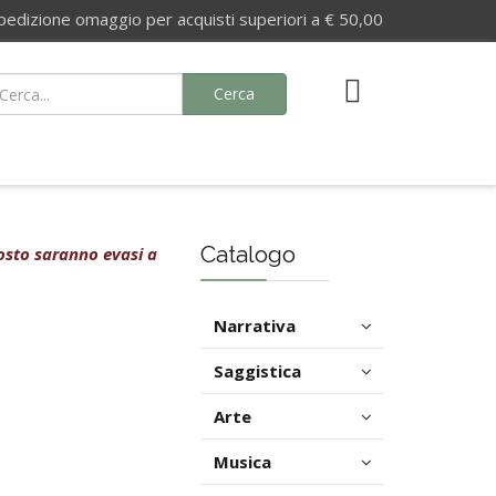
izione omaggio per acquisti superiori a € 50,00
Cerca
Catalogo
agosto saranno evasi a
Narrativa
Saggistica
Arte
Musica