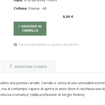
ISBN:
978-88-8342-704-6
Collana:
Poesia -
40
8,00 €
AGGIUNGI AL
CARRELLO
Fai una domanda su questo prodotto
RASSEGNA STAMPA
 subito una poesia carnale. Carnale e carica di una sensualità est
ma al contempo capace di aprirsi in anse dove è racchiusa una do
tavolozza cromatica” (dalla prefazione di Sergio Rotino)