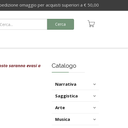
izione omaggio per acquisti superiori a € 50,00
Cerca
Catalogo
agosto saranno evasi a
Narrativa
Saggistica
Arte
Musica