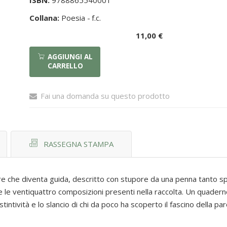
ISBN:
9788865540001
Collana:
Poesia -
f.c.
11,00 €
AGGIUNGI AL
CARRELLO
Fai una domanda su questo prodotto
RASSEGNA STAMPA
tore che diventa guida, descritto con stupore da una penna tanto 
sce le ventiquattro composizioni presenti nella raccolta. Un quader
tintività e lo slancio di chi da poco ha scoperto il fascino della par