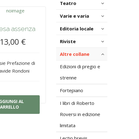
Teatro
Varie e varia
esa assenza
Editoria locale
13,00 €
Riviste
Altre collane
ie Prefazione di
Edizioni di pregio e
avide Rondoni
strenne
Fortepiano
GGIUNGI AL
I libri di Roberto
ARRELLO
Roversi in edizione
limitata
Lectio brevis