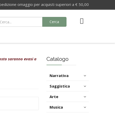
izione omaggio per acquisti superiori a € 50,00
Cerca
Catalogo
agosto saranno evasi a
Narrativa
Saggistica
Arte
Musica