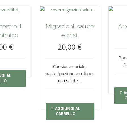
contro il
Migrazioni, salute
Arr
inimico
e crisi.
00 €
20,00 €
Poes
D
Coesione sociale,
partecipazione e reti per
GI AL
una salute ...
LLO
A
C
AGGIUNGI AL
CARRELLO