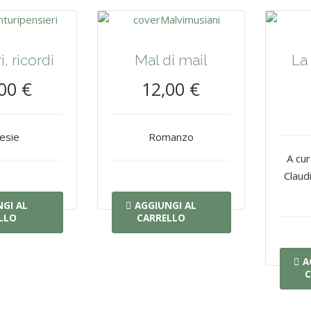
, ricordi
Mal di mail
La 
00 €
12,00 €
esie
Romanzo
A cur
Claudi
GI AL
AGGIUNGI AL
LLO
CARRELLO
A
C