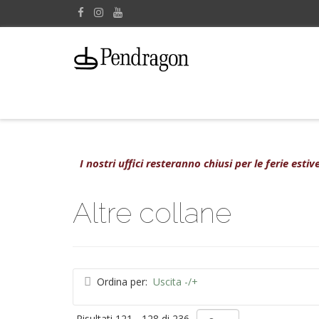
I nostri uffici resteranno chiusi per le ferie est
Altre collane
Ordina per:
Uscita -/+
Risultati 121 - 128 di 236