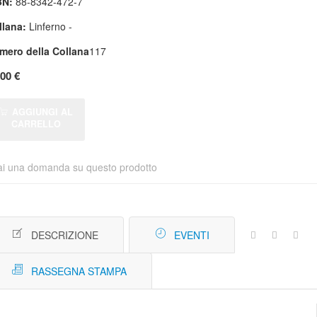
BN:
88-8342-472-7
llana:
Linferno -
mero della Collana
117
,00 €
AGGIUNGI AL
CARRELLO
ai una domanda su questo prodotto
DESCRIZIONE
EVENTI
RASSEGNA STAMPA