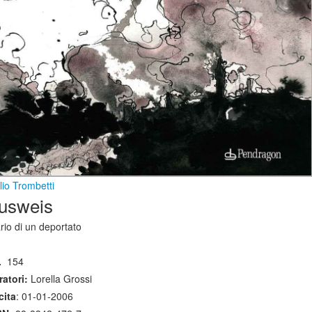
ilio Trombetti
usweis
rio di un deportato
.
154
atori:
Lorella Grossi
cita
: 01-01-2006