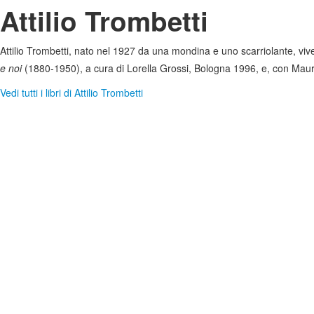
Attilio Trombetti
Attilio Trombetti, nato nel 1927 da una mondina e uno scarriolante, vive 
e noi
(1880-1950), a cura di Lorella Grossi, Bologna 1996, e, con Maur
Vedi tutti i libri di Attilio Trombetti