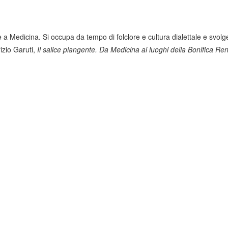
a Medicina. Si occupa da tempo di folclore e cultura dialettale e svolge 
izio Garuti,
Il salice piangente. Da Medicina ai luoghi della Bonifica Re