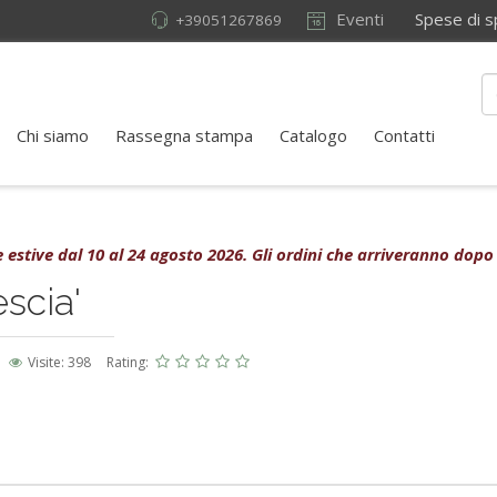
Eventi
Spese di sped
+39051267869
Chi siamo
Rassegna stampa
Catalogo
Contatti
rie estive dal 10 al 24 agosto 2026. Gli ordini che arriveranno dopo
scia'
Visite: 398
Rating: