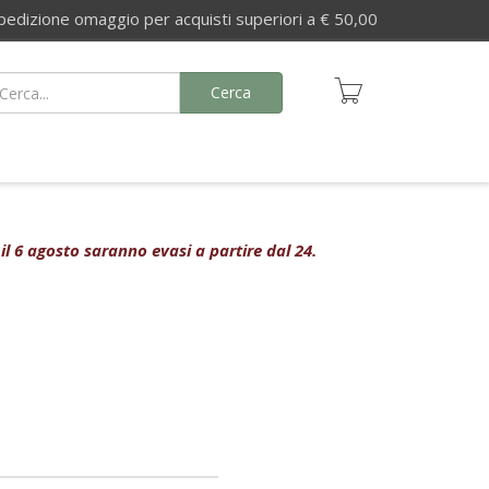
izione omaggio per acquisti superiori a € 50,00
Cerca
 il 6 agosto saranno evasi a partire dal 24.