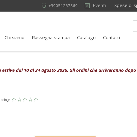
Eventi
Spese di sped
+39051267869
Chi siamo
Rassegna stampa
Catalogo
Contatti
rie estive dal 10 al 24 agosto 2026. Gli ordini che arriveranno dopo
Rating: